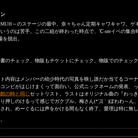
ワン
はMUH～のステージの最中。奈々ちゃん定期キャワキャワ。ゲ
いうのは苦手。この二組が終わった時点で、℃-uteイベの集
会場を脱出。
明書のチェック、物販もチケットにチェック。物販でのチェッ
ント内容はメンバーの幼少時代の写真を映し誰だか当てるコー
のコンビがはじけまくって面白い。公式ニックネームの発表、
道館の時と同じ
セットリスト。ラストはオリジナル曲の『わっ
押しのけるって感じでガクブル。梅さん(*´Д｀)ぽわわ～ん、
押され、めーぐるには声をかける間もなく終了、愛理は特に無
了。