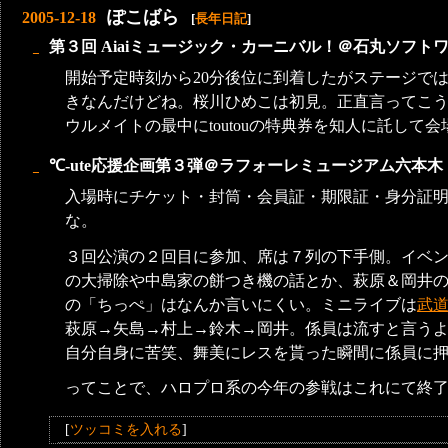
ぽこばら
2005-12-18
[
長年日記
]
第３回 Aiaiミュージック・カーニバル！＠石丸ソフト
_
開始予定時刻から20分後位に到着したがステージで
きなんだけどね。桜川ひめこは初見。正直言ってこう
ウルメイトの最中にtoutouの特典券を知人に託して
℃-ute応援企画第３弾＠ラフォーレミュージアム六本木
_
入場時にチケット・封筒・会員証・期限証・身分証
な。
３回公演の２回目に参加、席は７列の下手側。イベ
の大掃除や中島家の餅つき機の話とか、萩原＆岡井
の「ちっぺ」はなんか言いにくい。ミニライブは
武
萩原→矢島→村上→鈴木→岡井。係員は流すと言うより
自分自身に苦笑、舞美にレスを貰った瞬間に係員に
ってことで、ハロプロ系の今年の参戦はこれにて終
[
ツッコミを入れる
]