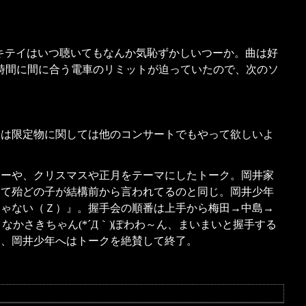
キテイはいつ聴いてもなんか気恥ずかしいつーか。曲は好
合時間に間に合う電車のリミットが迫っていたので、次のソ
クは限定物に関しては他のコンサートでもやって欲しいよ
ナーや、クリスマスや正月をテーマにしたトーク。岡井家
って殆どの子が結構前から言われてるのと同じ。岡井少年
きゃない（Ｚ）』。握手会の順番は上手から梅田→中島→
なかさきちゃん(*´Д｀)ぽわわ～ん、まいまいと握手する
し、岡井少年へはトークを絶賛して終了。